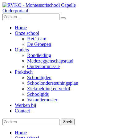
Ouderportaal
Home
Onze school
Het Team
De Groepen
Ouders
Rondleiding
Medezeggenschapsraad
Oudercommissie
Praktisch
Schooltijden
Schoolondersteuningsplan
Ziekmelding en verlof
Schoolgids
Vakantierooster
Werken bij
Contact
Zoek
Home